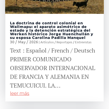
La doctrina de control colonial en
Wallmapu: el aparato asimétrico de
estado y la detención estratégica del
Werken histórico Jorge Huenchullán y
su esposa Carolina Padilla Manquel
30 / May / 2026
|
Artículos / Reportajes / Entrevistas
Text : Español / French / Deutsch
PRIMER COMUNICADO
OBSERVADOR INTERNACIONAL
DE FRANCIA Y ALEMANIA EN
TEMUCUICUI. LA...
leer más