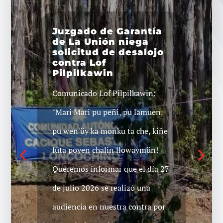
Kelluwün ka
Yamuwün, Hogar
Pelontuwe invita a
Peña bailable en
Temuco
"GRAN PEÑA BAILABLE Marri
marri kom pu che. Kompas,
amigxs y toda la gente. Tenemos
el agrado de invitarles a esta
Gran peña bailable en
solidaridad con nuestro
prisioneros políticos mapuche de