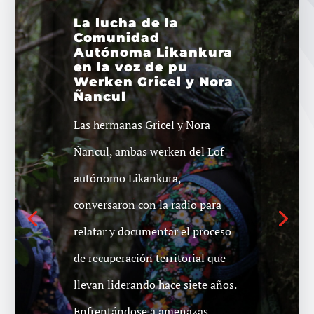
La lucha de la
Comunidad
Autónoma Likankura
en la voz de pu
Werken Gricel y Nora
Ñancul
Cosecha de
Temucuicui vuelve a
Las hermanas Gricel y Nora
proceso en juzgado
de Collipulli
Ñancul, ambas werken del Lof
Este miércoles 26 de abril se dio
autónomo Likankura,
a conocer la resolución de la
conversaron con la radio para
Corte de Apelaciones de Temuco
relatar y documentar el proceso
en relación a la restitución a la
de recuperación territorial que
comunidad de Temucuicui de su
llevan liderando hace siete años.
cosecha incautada el pasado 10
Enfrentándose a amenazas,