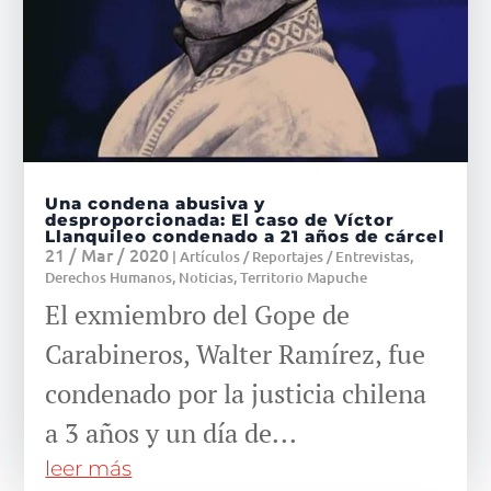
Una condena abusiva y
desproporcionada: El caso de Víctor
Llanquileo condenado a 21 años de cárcel
21 / Mar / 2020
|
Artículos / Reportajes / Entrevistas
,
Derechos Humanos
,
Noticias
,
Territorio Mapuche
El exmiembro del Gope de
Carabineros, Walter Ramírez, fue
condenado por la justicia chilena
a 3 años y un día de...
leer más