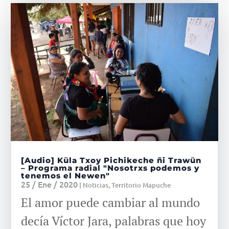
[Audio] Küla Txoy Pichikeche ñi Trawün
– Programa radial "Nosotrxs podemos y
tenemos el Newen"
25 / Ene / 2020
|
Noticias
,
Territorio Mapuche
El amor puede cambiar al mundo
decía Víctor Jara, palabras que hoy