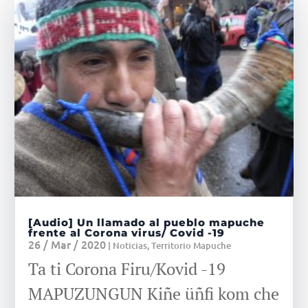
[Audio] Un llamado al pueblo mapuche
frente al Corona virus/ Covid -19
26 / Mar / 2020
|
Noticias
,
Territorio Mapuche
Ta ti Corona Firu/Kovid -19
MAPUZUNGUN Kiñe üñfi kom che