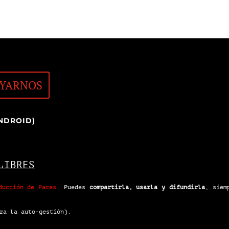
YARNOS
NDROID)
LIBRES
ducción de Pares
.
Puedes
compartirla, usarla y difundirla
, siem
ra la auto-gestión).