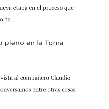
para
ueva etapa en el proceso que
aumentar
o de...
o
disminuir
o pleno en la Toma
el
volumen.
evista al compañero Claudio
Conversamos entre otras cosas