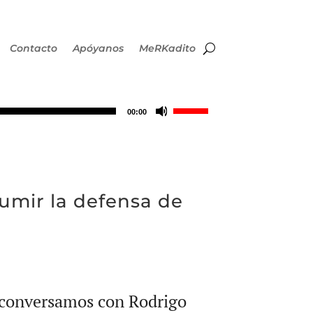
Contacto
Apóyanos
MeRKadito
Utiliza
00:00
las
teclas
umir la defensa de
de
flecha
arriba/abajo
l conversamos con Rodrigo