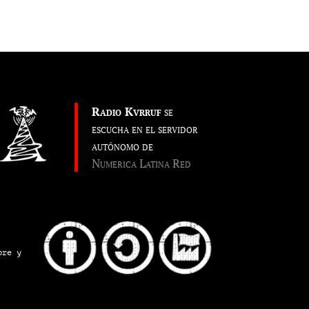
Radio Kvrruf
se
escucha en el servidor
autónomo de
Numerica Latina Red
pre y