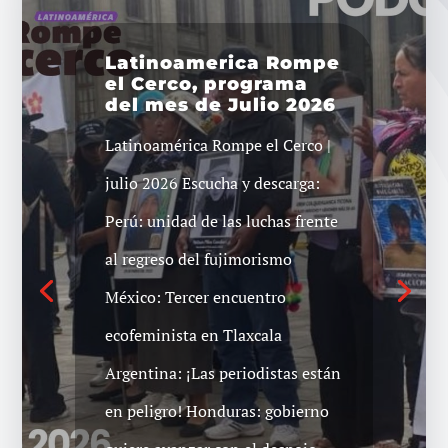
Latinoamérica Rompe
el Cerco Junio 2026 |
9° temporada
Latinoamérica Rompe el Cerco
Escucha y
descarga:https://archive.org/deta
ils/junio-lrc-9va-temp
Colombia: contra toda tusa, el
valor de lo colectivo. ️
Venezuela: un pueblo de cara a