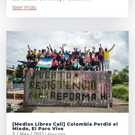
leer más
[Medios Libres Cali] Colombia Perdió el
Miedo, El Paro Vive
5 / May / 2021
|
Abya Yala