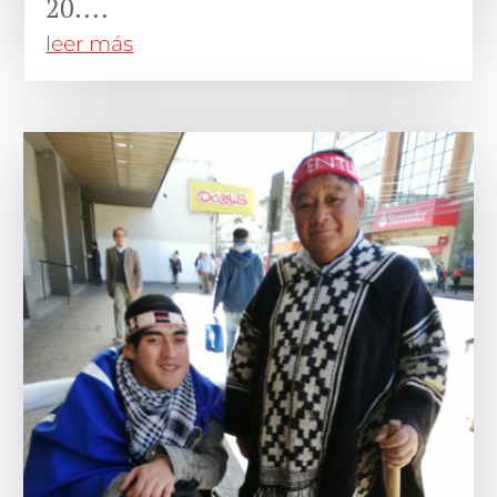
20....
leer más