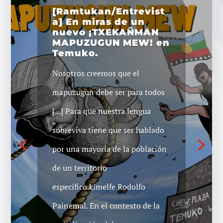
[Ramtukan/Entrevist
a] En miras de un
nuevo ¡TXEKAÑMAN
MAPUZUGUN MEW! en
Temuko.
Convocan a Marcha
Nosotros creemos que el
Mapuche en
Concepción
mapuzugun debe ser para todos
Organizaciones mapuche de
[...] Para que nuestra lengua
Concepción convocan a una
sobreviva tiene que ser hablado
marcha para este miércoles 4 de
por una mayoría de la población
diciembre. A través de redes
de un territorio
sociales, invitan "para denunciar
específico.kimelfe Rodolfo
los graves atropellamientos a
Painemal. En el contexto de la
nuestro pueblo. Alzar la voz por