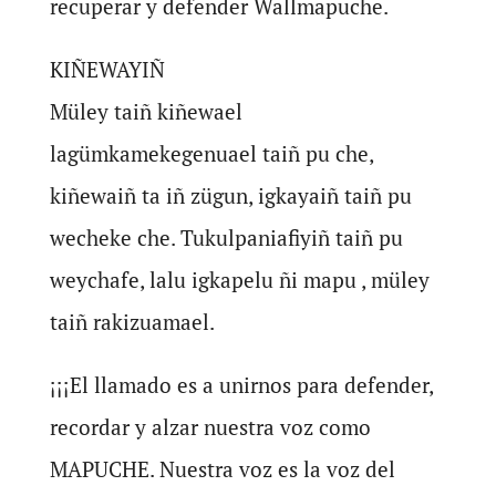
recuperar y defender Wallmapuche.
KIÑEWAYIÑ
Müley taiñ kiñewael
lagümkamekegenuael taiñ pu che,
kiñewaiñ ta iñ zügun, igkayaiñ taiñ pu
wecheke che. Tukulpaniafiyiñ taiñ pu
weychafe, lalu igkapelu ñi mapu , müley
taiñ rakizuamael.
¡¡¡El llamado es a unirnos para defender,
recordar y alzar nuestra voz como
MAPUCHE. Nuestra voz es la voz del