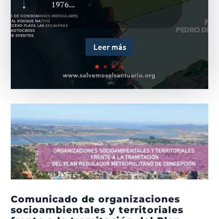
https://www.instagram.com/p/C
1976...
C2LWcdg-sA/
Leer más
Comunicado de organizaciones
socioambientales y territoriales