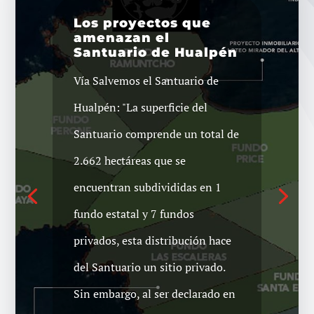
Los proyectos que
amenazan el
Santuario de Hualpén
Vía Salvemos el Santuario de
Lanzan campaña «¡Yo
me sumo!» para
Hualpén: "La superficie del
defender el Santuario
de Hualpén
Santuario comprende un total de
La agrupación Salvemos el
2.662 hectáreas que se
Santuario Península de Hualpén
encuentran subdivididas en 1
ha lanzado su campaña "¡Yo me
fundo estatal y 7 fundos
sumo!" para promover la defensa
privados, esta distribución hace
de esta importante zona natural
del Santuario un sitio privado.
del Gran Concepción.
Sin embargo, al ser declarado en