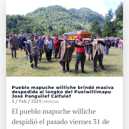
Pueblo mapuche williche brindó masiva
despedida al longko del Puelwillimapu
José Panguilef Calfulef
5 / Feb / 2025
|
Noticias
El pueblo mapuche williche
despidió el pasado viernes 31 de