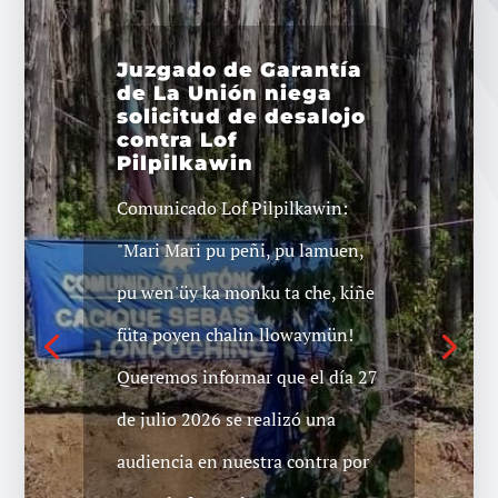
Juzgado de Garantía
de La Unión niega
Lof Winkül Küsra
solicitud de desalojo
solicita que fiscalía
contra Lof
realice la
Pilpilkawin
formalización de
cargos luego de 4
Comunicado Lof Pilpilkawin:
años de investigación
"Mari Mari pu peñi, pu lamuen,
en su contra
pu wen'üy ka monku ta che, kiñe
"Mari Mari monkü eimünLes
füta poyen chalin llowaymün!
informamos a ustedes el
Queremos informar que el día 27
resultado de la audiencia
de julio 2026 se realizó una
sostenida en el juzgado de
audiencia en nuestra contra por
garantía de Osorno, donde a