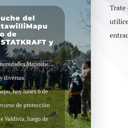
Trate
uche del
utilic
utawilliMapu
o de
entra
a STATKRAFT y
Comunidades Mapuche
y diversas
apu, hoy lunes 6 de
ecurso de protección
e Valdivia, luego de