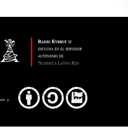
Radio Kvrruf
se
escucha en el servidor
autónomo de
Numerica Latina Red
pre y