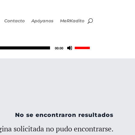
Contacto
Apóyanos
MeRKadito
Utiliza
00:00
las
teclas
de
flecha
No se encontraron resultados
arriba/abajo
ina solicitada no pudo encontrarse.