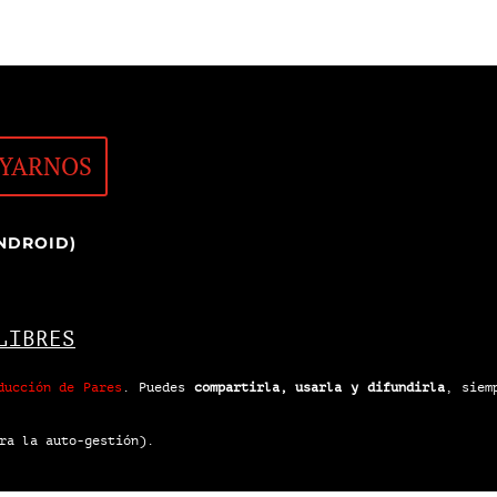
YARNOS
NDROID)
LIBRES
ducción de Pares
.
Puedes
compartirla, usarla y difundirla
, siem
ra la auto-gestión).