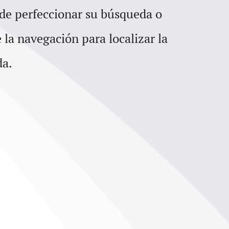
para
 de perfeccionar su búsqueda o
aumentar
e la navegación para localizar la
o
da.
disminuir
el
volumen.