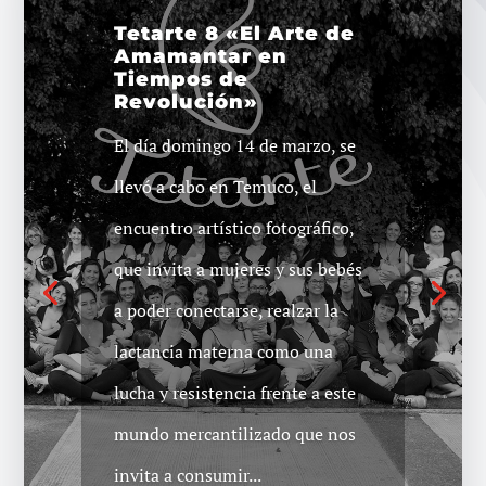
Tetarte 8 «El Arte de
Amamantar en
Tiempos de
Revolución»
8M Puerto Aysén Nota
+ Registro fotográfico
El día domingo 14 de marzo, se
Compartimos con ustedes el
llevó a cabo en Temuco, el
registro de lo que fue la jornada
encuentro artístico fotográfico,
de protesta del 8M en la ciudad
que invita a mujeres y sus bebés
de Puerto Aysén, Patagonia del
a poder conectarse, realzar la
territorio dominado por el
lactancia materna como una
estado chileno. Jornada que
lucha y resistencia frente a este
reunió alrededor de 500
mundo mercantilizado que nos
personas, entre las que se
invita a consumir...