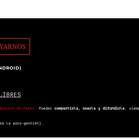
YARNOS
NDROID)
LIBRES
ducción de Pares
.
Puedes
compartirla, usarla y difundirla
, siem
ra la auto-gestión).