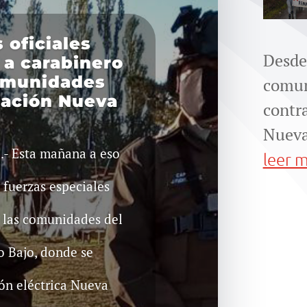
 oficiales
Desd
 a carabinero
omunidades
comu
ación Nueva
contra
Nueva
e.- Esta mañana a eso
leer 
 fuerzas especiales
 las comunidades del
 Bajo, donde se
ión eléctrica Nueva