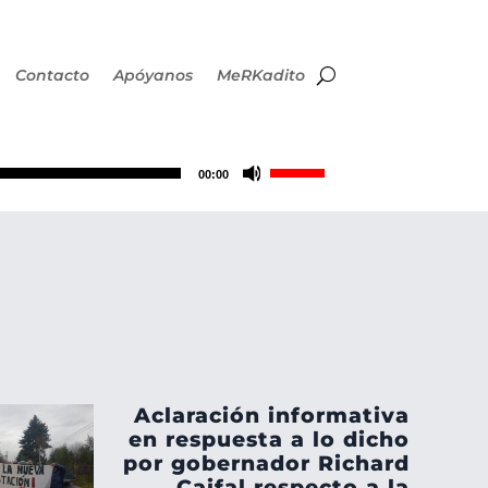
Contacto
Apóyanos
MeRKadito
Utiliza
00:00
las
teclas
de
flecha
Aclaración informativa
arriba/abajo
en respuesta a lo dicho
por gobernador Richard
Caifal respecto a la