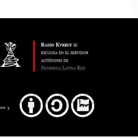
Radio Kvrruf
se
escucha en el servidor
autónomo de
Numerica Latina Red
pre y