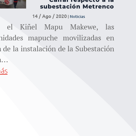
para
subestación Metrenco
aumentar
14 / Ago / 2020
|
Noticias
e el Kiñel Mapu Makewe, las
o
nidades mapuche movilizadas en
disminuir
 de la instalación de la Subestación
...
el
más
volumen.