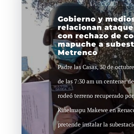
Gobierno y medios
relacionan ataque
con rechazo de c
mapuche a subest
Metrenco
Padre las Casas, 30 de octubr
de las 7:30 am un centenar de
rodeó terreno recuperado por
Kiñelmapu Makewe en Renaco
pretende instalar la subestac