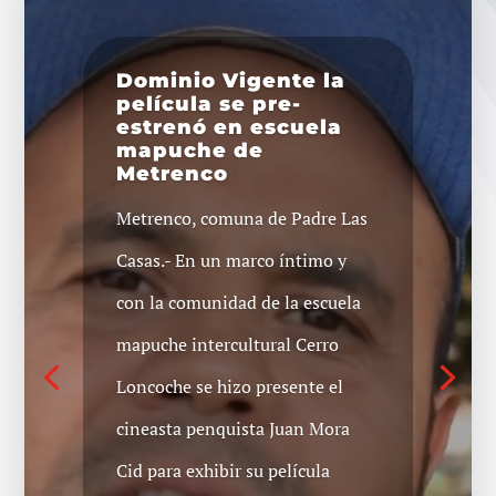
Dominio Vigente la
película se pre-
Corte de Valdivia
estrenó en escuela
ordena a Liceo dejar
mapuche de
sin efecto
Metrenco
cancelación de
matrícula y
Metrenco, comuna de Padre Las
reincorporación
inmediata de
Casas.- En un marco íntimo y
dirigente estudiantil.
con la comunidad de la escuela
CORTE DE VALDIVIA ORDENA A
mapuche intercultural Cerro
LICEO DEJAR SIN EFECTO
Loncoche se hizo presente el
CANCELACIÓN DE MATRÍCULA
cineasta penquista Juan Mora
Y REINCORPORACIÓN
Cid para exhibir su película
INMEDIATA DE DIRIGENTE