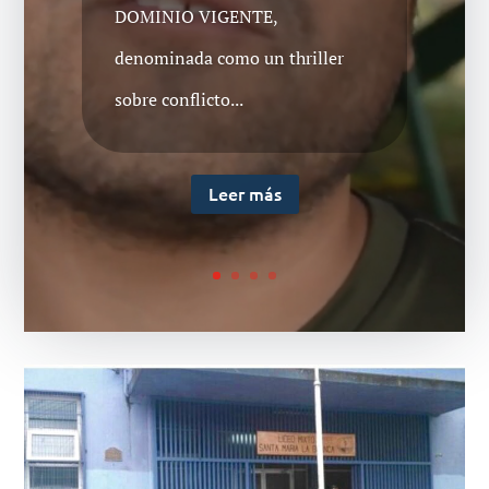
DOMINIO VIGENTE,
ESTUDIANTILLa Corte de
denominada como un thriller
Apelaciones de Valdivia acogió el
sobre conflicto...
recurso de protección
interpuesto por la madre de
Leer más
alumna del Liceo Santa María La
Blanca de la...