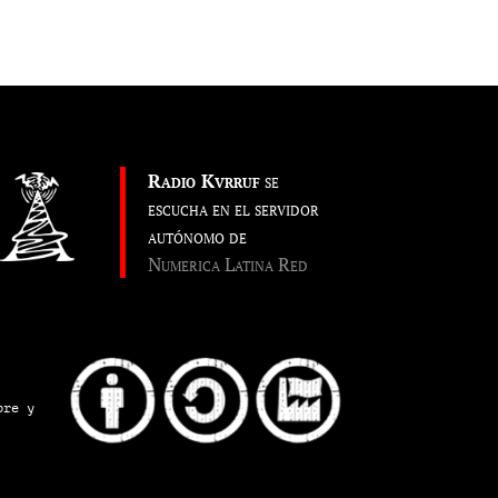
Radio Kvrruf
se
escucha en el servidor
autónomo de
Numerica Latina Red
pre y