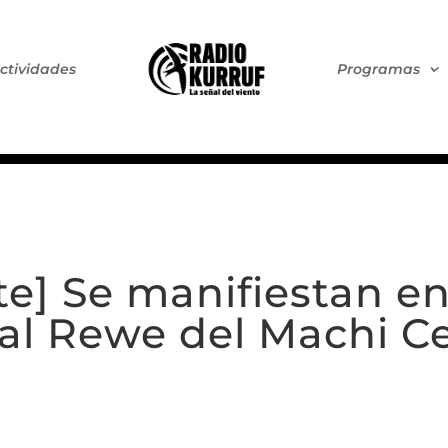
ctividades
Programas
te] Se manifiestan e
a al Rewe del Machi C