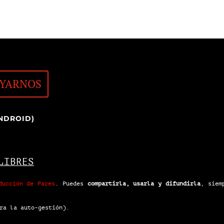
YARNOS
NDROID)
LIBRES
ducción de Pares
.
Puedes
compartirla, usarla y difundirla
, siem
ra la auto-gestión).