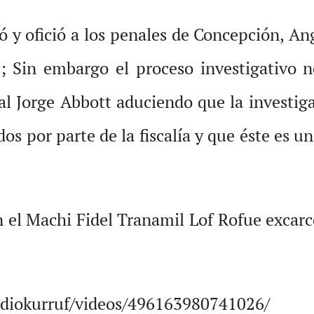
có y ofició a los penales de Concepción, A
s; Sin embargo el proceso investigativo n
nal Jorge Abbott aduciendo que la investig
dos por parte de la fiscalía y que éste es
 el Machi Fidel Tranamil Lof Rofue excarc
adiokurruf/videos/496163980741026/