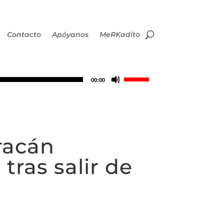
Contacto
Apóyanos
MeRKadito
Utiliza
00:00
las
teclas
racán
de
tras salir de
flecha
arriba/abajo