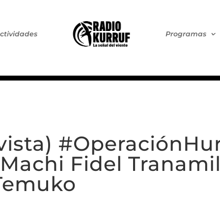
ctividades
Programas
evista) #OperaciónHu
Machi Fidel Tranamil 
 Temuko