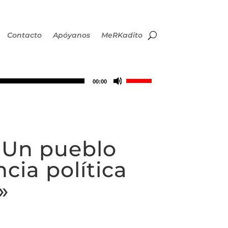
Contacto
Apóyanos
MeRKadito
Utiliza
00:00
las
teclas
 «Un pueblo
de
cia política
flecha
»
arriba/abajo