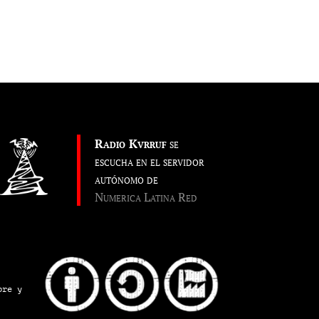
Radio Kvrruf
se
escucha en el servidor
autónomo de
Numerica Latina Red
pre y