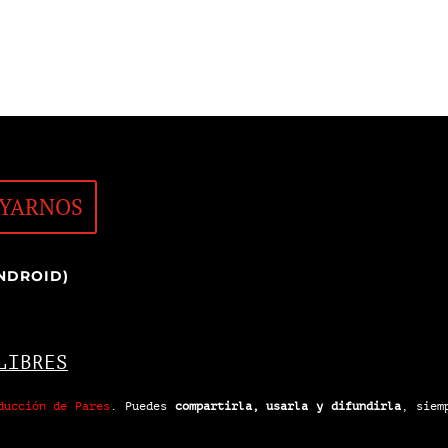
YARNOS
NDROID)
LIBRES
ducción de Pares
.
Puedes
compartirla, usarla y difundirla
, siem