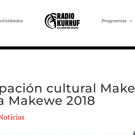
ctividades
Programas
upación cultural Ma
pa Makewe 2018
Noticias