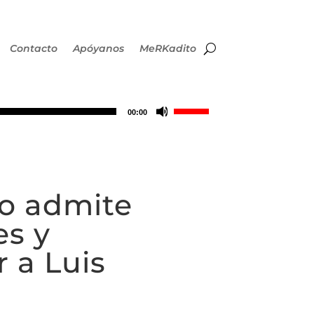
Contacto
Apóyanos
MeRKadito
Utiliza
00:00
las
teclas
o admite
de
es y
flecha
r a Luis
arriba/abajo