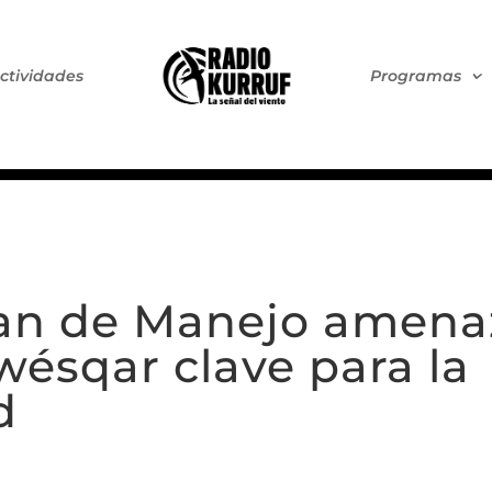
ctividades
Programas
an de Manejo amenaza
wésqar clave para la
d