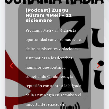
[Podcast] Zungu
Nütram #Meli – 22
diciembre
Programa Meli - nº 4.En esta
oportunidad conversamos acerca
de las persistentes violaciones
sistematicas a los derechos
humanos que continua
cometiendo Carabineros, la
represión constante a la brigada
de la Cruz Negra en Temuko y el
importante renacer del...