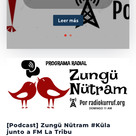
Leer más
[Podcast] Zungü Nütram #Küla
junto a FM La Tribu