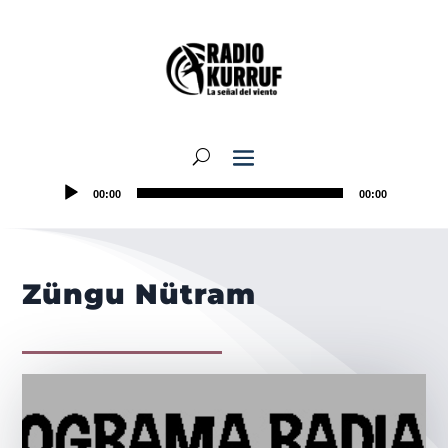
00:00
00:00
Züngu Nütram