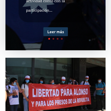
actividad contó con la
?v=Ia5wEBIobk8 Su madre
participación...
Yessica Aguirre Reucan agradeció
a quienes se hicieron presentes...
Leer más