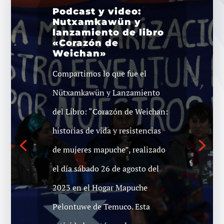
Podcast y video:
Nutxamkawün y
lanzamiento de libro
«Corazón de
Weichan»
[Video] Temuco:
Punto de prensa y
Compartimos lo que fue el
concentración por la
libertad de Alonso
Nütxamkawün y Lanzamiento
Oses Aguirre
del Libro: “Corazón de Weichan:
Alonso Andrés Oses Aguirre
historias de vida y resistencias
único condenado de la revuelta
de mujeres mapuche”, realizado
en la ciudad, producto de las
el día sábado 26 de agosto del
protestas sociales durante el
2023 en el Hogar Mapuche
estallido en el año 2019.
Pelontuwe de Temuco. Esta
https://www.youtube.com/watch