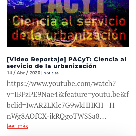
[Video Reportaje] PACyT: Ciencia al
servicio de la urbanización
14 / Abr / 2020
|
Noticias
https://www.youtube.com/watch?
v=IBFzPE9Nae4&feature=youtu.be&f
bclid=IwAR2LKlc7G9wkHHKH--H-
nWg8AOfCX-ikRQgoTWSSa8...
leer más