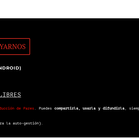
YARNOS
NDROID)
LIBRES
ducción de Pares
.
Puedes
compartirla, usarla y difundirla
, siem
ra la auto-gestión).