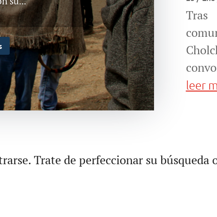
 su...
Tras
comun
s
Cholc
convo
leer 
rarse. Trate de perfeccionar su búsqueda o 