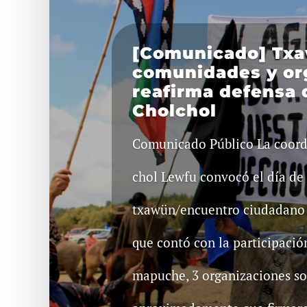
[Comunicado] Tx
comunidades y or
reafirma defensa d
Cholchol
Comunicado Público La coord
chol Lewfu convocó el día de 
txawün/encuentro ciudadano e
que contó con la participaci
mapuche, 3 organizaciones soc