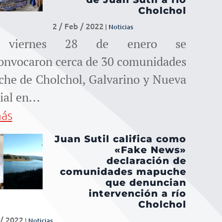
para
Cholchol
aumentar
2 / Feb / 2022
|
Noticias
e viernes 28 de enero se
o
onvocaron cerca de 30 comunidades
disminuir
he de Cholchol, Galvarino y Nueva
al en...
el
más
volumen.
Juan Sutil califica como
«Fake News»
declaración de
comunidades mapuche
que denuncian
intervención a río
Cholchol
 / 2022
|
Noticias