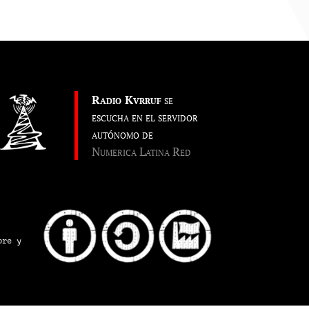
Radio Kvrruf
se
escucha en el servidor
autónomo de
Numerica Latina Red
pre y