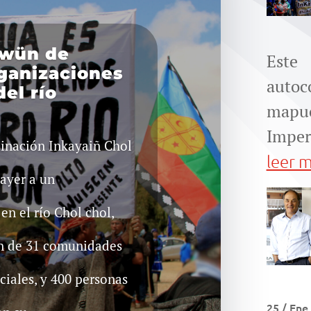
awün de
Est
ganizaciones
autoc
el río
mapuc
Imperi
inación Inkayaiñ Chol
leer 
ayer a un
n el río Chol chol,
ón de 31 comunidades
iales, y 400 personas
25 / Ene