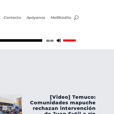
Contacto
Apóyanos
MeRKadito
Utiliza
00:00
las
teclas
de
flecha
[Video] Temuco:
arriba/abajo
Comunidades mapuche
rechazan intervención
de Juan Sutil a río