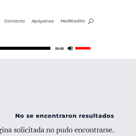
Contacto
Apóyanos
MeRKadito
Utiliza
00:00
las
teclas
de
flecha
No se encontraron resultados
arriba/abajo
ina solicitada no pudo encontrarse.