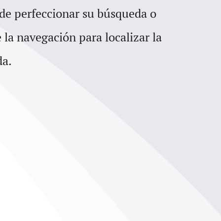
para
 de perfeccionar su búsqueda o
aumentar
e la navegación para localizar la
o
da.
disminuir
el
volumen.