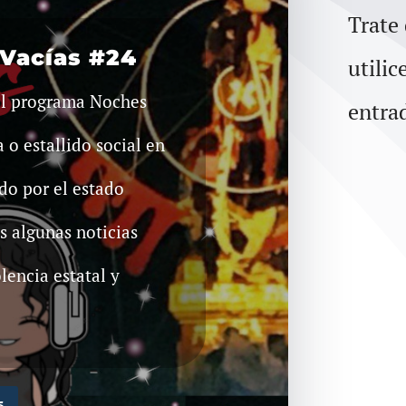
Trate
Vacías #24
utilic
el programa Noches
entra
a o estallido social en
do por el estado
s algunas noticias
olencia estatal y
s