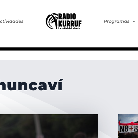
ctividades
Programas
huncaví