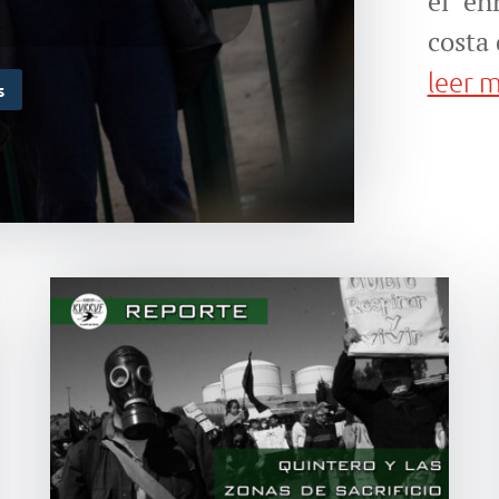
el en
costa 
leer 
s