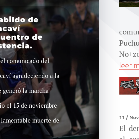
abildo de
ncaví
comun
cuentro de
Puch
stencia.
No+zon
el comunicado del
leer 
caví agradeciendo a la
e generó la marcha
io el 15 de noviembre
11 / Nov
a lamentable muerte de
El de