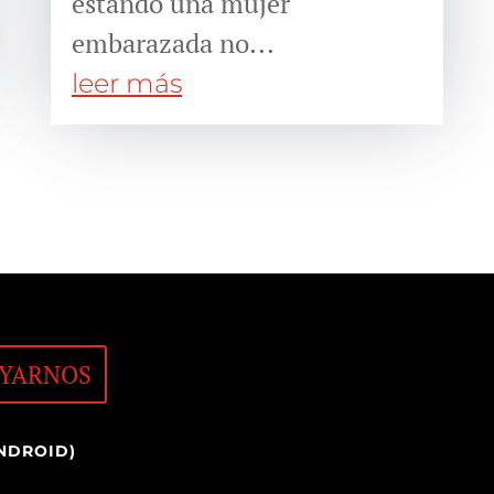
estando una mujer
embarazada no...
leer más
YARNOS
NDROID)