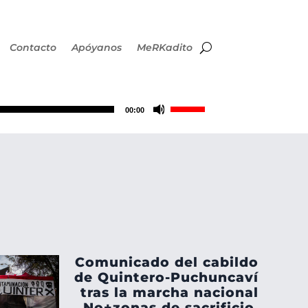
Contacto
Apóyanos
MeRKadito
Utiliza
00:00
las
teclas
de
flecha
Comunicado del cabildo
arriba/abajo
de Quintero-Puchuncaví
tras la marcha nacional
No+zonas de sacrificio.