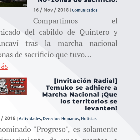
para
16 / Nov / 2018
|
Comunicados
aumentar
Compartimos el
o
icado del cabildo de Quintero y
uncaví tras la marcha nacional
disminuir
as de sacrificio que tuvo...
el
más
volumen.
[Invitación Radial]
Temuko se adhiere a
Marcha Nacional ¡Que
los territorios se
levanten!
 / 2018
|
Actividades
,
Derechos Humanos
,
Noticias
nominado "Progreso", es solamente