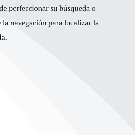
para
 de perfeccionar su búsqueda o
aumentar
e la navegación para localizar la
o
da.
disminuir
el
volumen.