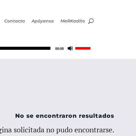
Contacto
Apóyanos
MeRKadito
Utiliza
00:00
las
teclas
de
flecha
No se encontraron resultados
arriba/abajo
ina solicitada no pudo encontrarse.