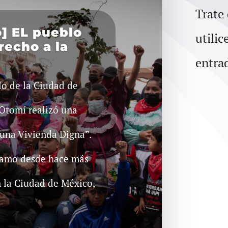
Trate
] EL pueblo
utilic
recho a la
entra
lo de la Ciudad de
Otomí realizó una
 una Vivienda Digna”.
clamo desde hace más
n la Ciudad de México,