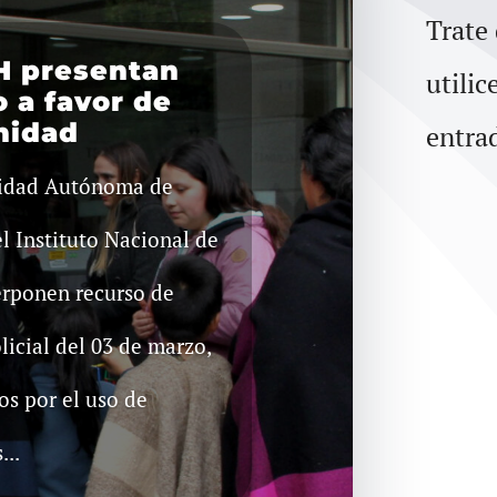
Trate
H presentan
utilic
 a favor de
nidad
entra
nidad Autónoma de
l Instituto Nacional de
rponen recurso de
icial del 03 de marzo,
os por el uso de
..