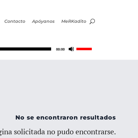
Contacto
Apóyanos
MeRKadito
Utiliza
00:00
las
teclas
de
flecha
No se encontraron resultados
arriba/abajo
ina solicitada no pudo encontrarse.