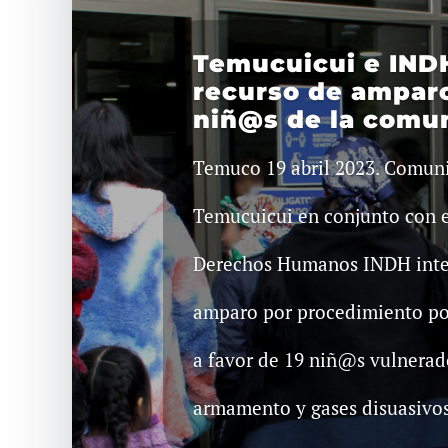
Temucuicui e IND
recurso de amparo
niñ@s de la comu
Temuco 19 abril 2023. Comu
Temucuicui en conjunto con e
Derechos Humanos INDH inte
amparo por procedimiento pol
a favor de 19 niñ@s vulnerad
armamento y gases disuasivos.