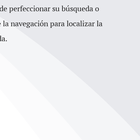
para
 de perfeccionar su búsqueda o
aumentar
e la navegación para localizar la
o
da.
disminuir
el
volumen.