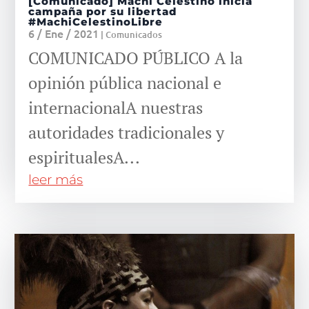
[Comunicado] Machi Celestino inicia
campaña por su libertad
#MachiCelestinoLibre
6 / Ene / 2021
|
Comunicados
COMUNICADO PÚBLICO A la
opinión pública nacional e
internacionalA nuestras
autoridades tradicionales y
espiritualesA...
leer más