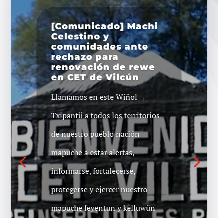
[Comunicado] Machi
Celestino y
comunidades ante
rechazo para
[Comunicado] Machi
renovación de rewe
Celestino Cordova
en CET de Vilcún
exige a Ministerio de
Justicia cumpla
Llamamos en este Wiñol
acuerdo firmado tras
huelga de hambre en
Txipantü a todos los territorios
2020
de nuestro pueblo nación
Por medio de un punto de
mapuche a estar alertas,
prensa realizado en el hogar de
informarse, fortalecerse,
estudiantes mapuche Lawen
protegerse y ejercer nuestro
Mapu comuna de Padre Las
mapuche feyentun y kelluwün
Casas, vocería del machi