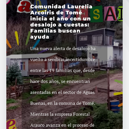
Comunidad Laurelia
Arcoiris de Tomé
inicia el año con un
desalojo a cuestas:
Familias buscan
ayuda
Una nueva alerta de desalojo ha
vuelto a sembrar incertidumbre
entre las 19 familias que, desde
hace dos años, se encuentran
asentadas en el sector de Aguas
Buenas, en la comuna de Tomé.
Mientras la empresa Forestal
Arauco avanza en el proceso de