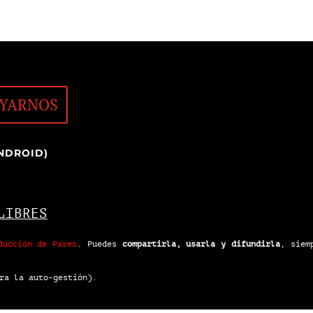
YARNOS
NDROID)
LIBRES
ducción de Pares
.
Puedes
compartirla, usarla y difundirla
, siem
ra la auto-gestión).