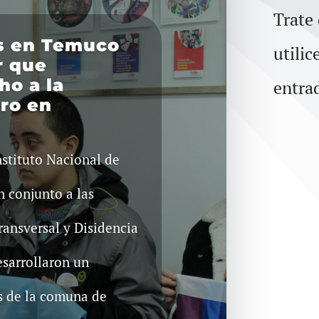
Trate
os en Temuco
utilic
r que
ho a la
entra
ro en
nstituto Nacional de
 conjunto a las
ransversal y Disidencia
esarrollaron un
s de la comuna de