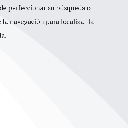
para
 de perfeccionar su búsqueda o
aumentar
e la navegación para localizar la
o
da.
disminuir
el
volumen.