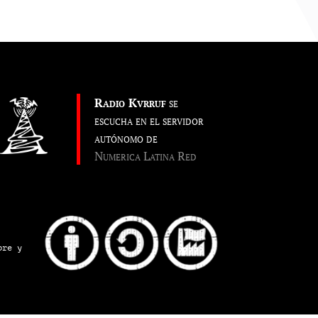
Radio Kvrruf
se
escucha en el servidor
autónomo de
Numerica Latina Red
pre y