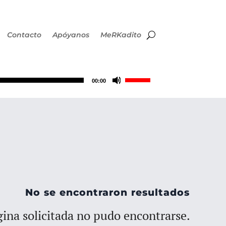
Contacto
Apóyanos
MeRKadito
Utiliza
00:00
las
teclas
de
flecha
No se encontraron resultados
arriba/abajo
ina solicitada no pudo encontrarse.