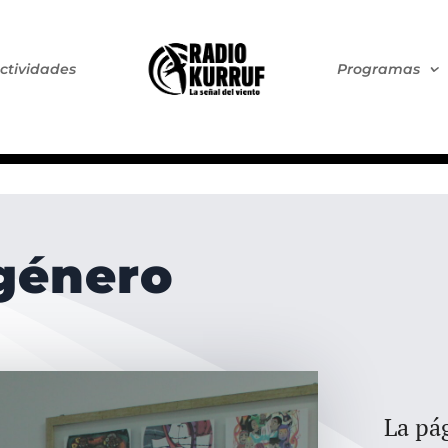
ctividades
Programas
 género
La pág