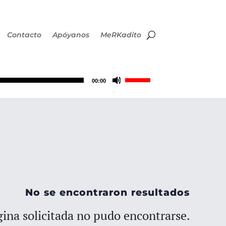
Contacto
Apóyanos
MeRKadito
Utiliza
00:00
las
teclas
de
flecha
No se encontraron resultados
arriba/abajo
ina solicitada no pudo encontrarse.