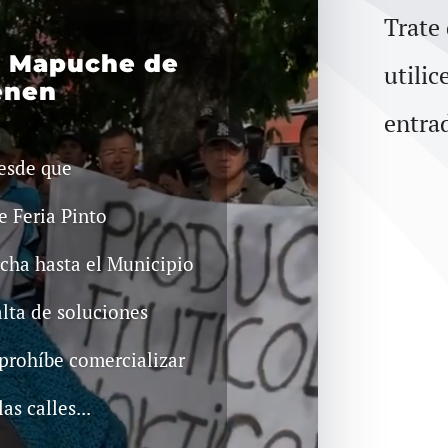
Trate
s Mapuche de
utilic
enen
entra
desde que
e Feria Pinto
cha hasta el Municipio
lta de soluciones
 prohíbe comercializar
s calles...