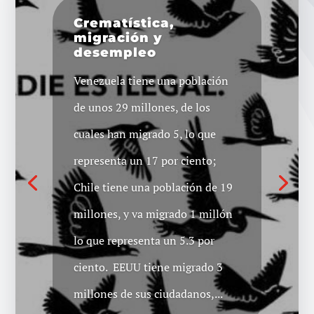
Crematística,
migración y
desempleo
Venezuela tiene una población
de unos 29 millones, de los
cuales han migrado 5, lo que
representa un 17 por ciento;
Chile tiene una población de 19
millones, y va migrado 1 millón
lo que representa un 5.3 por
ciento. EEUU tiene migrado 3
millones de sus ciudadanos,...