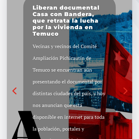
Liberan documental
Casa con Bandera,
que retrata la lucha
por la vivienda en
Temuco
Vecinas y vecinos del Comité
Ampliación Pichicautín de
Temuco se encuentran aún
presentando el documental por
distintas ciudades del país, y hoy
nos anuncian que está
disponible en internet para toda
la población, portales y