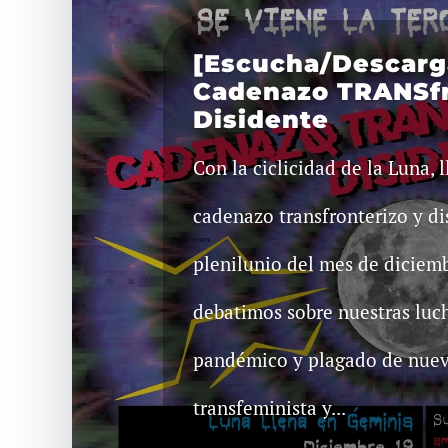
[Escucha/Descarg
Cadenazo TRANSfr
Disidente
Con la ciclicidad de la Luna, 
cadenazo transfronterizo y dis
plenilunio del mes de diciemb
debatimos sobre nuestras luch
pandémico y plagado de nueva
transfeminista y...