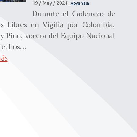
para
19 / May / 2021
|
Abya Yala
Durante el Cadenazo de
aumentar
s Libres en Vigilia por Colombia,
o
y Pino, vocera del Equipo Nacional
disminuir
rechos...
más
el
volumen.