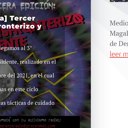
a] Tercer
Medio
onterizo y
Magal
de De
llegamos al 3°
leer 
idente, realizado en el
re del 2021, en el cual
as en este ciclo
s tácticas de cuidado