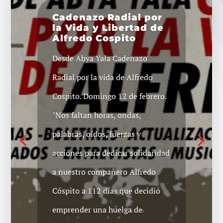
Cadenazo Radial por
la Vida y Libertad de
Alfredo Cospito
[Audio] Última
Desde Abya Yala Cadenazo
entrevista a Ruben
Collio por justicia
Radial por la vida de Alfredo
para Macarena Valdés
agosto 2021
Cospito. Domingo 12 de febrero.
En el contexto del cadenazo
"Nos faltan horas, ondas,
radial que se realiza año a año
palabras, oídos, fuerzas y
para exigir justicia por Macarena
acciones para dedicar solidaridad
Valdés Yem, la compañera Azul
a nuestro compañero Alfredo
de Radio Mundo Real de Uruguay
Cóspito a 112 días que decidió
realizó esta entrevista el pasado
emprender una huelga de