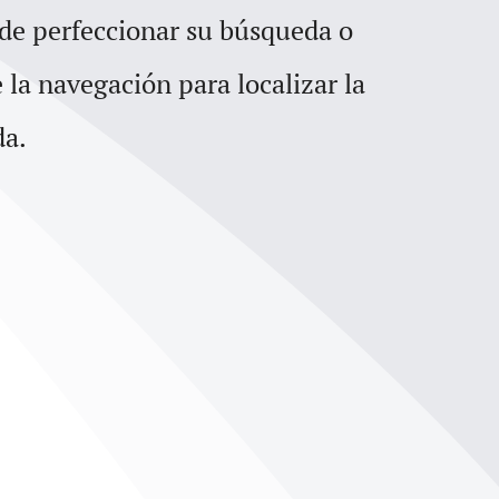
para
 de perfeccionar su búsqueda o
aumentar
e la navegación para localizar la
o
da.
disminuir
el
volumen.