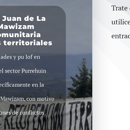
Trate
 Juan de La
utilic
 Mawizam
omunitaria
entra
 territoriales
ades y pu lof en
el sector Purrehuin
ecíficamente en la
Mawizam, con motivo
ones de conflictos