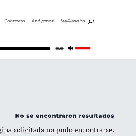
Contacto
Apóyanos
MeRKadito
Utiliza
00:00
las
teclas
de
flecha
No se encontraron resultados
arriba/abajo
ina solicitada no pudo encontrarse.