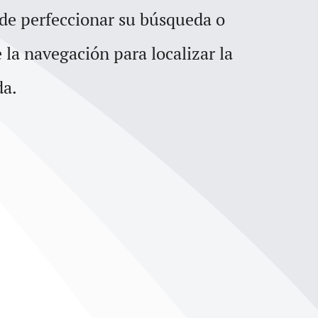
para
 de perfeccionar su búsqueda o
aumentar
e la navegación para localizar la
o
da.
disminuir
el
volumen.