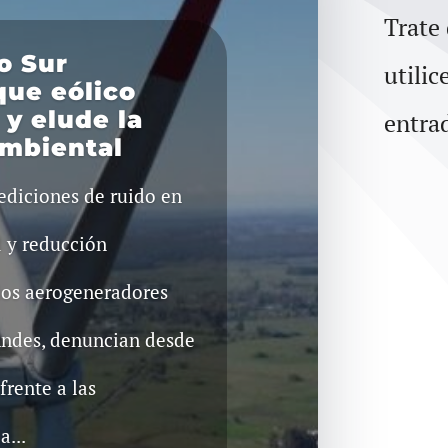
Trate
o Sur
utilic
que eólico
y elude la
entra
mbiental
Mediciones de ruido en
d y reducción
 los aerogeneradores
Andes, denuncian desde
frente a las
a...