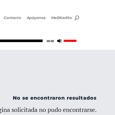
Contacto
Apóyanos
MeRKadito
Utiliza
00:00
las
teclas
de
flecha
No se encontraron resultados
arriba/abajo
ina solicitada no pudo encontrarse.