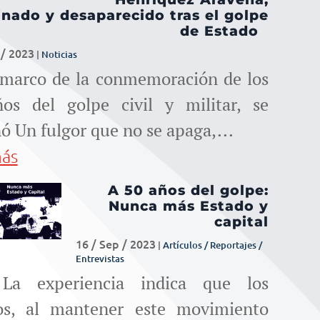
para
inado y desaparecido tras el golpe
de Estado
aumentar
 / 2023
|
Noticias
o
 marco de la conmemoración de los
os del golpe civil y militar, se
disminuir
ó Un fulgor que no se apaga,...
el
más
volumen.
A 50 años del golpe:
Nunca más Estado y
capital
16 / Sep / 2023
|
Artículos / Reportajes /
Entrevistas
 La experiencia indica que los
os, al mantener este movimiento