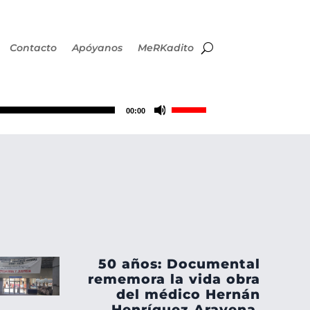
Contacto
Apóyanos
MeRKadito
Utiliza
00:00
las
teclas
de
flecha
50 años: Documental
arriba/abajo
rememora la vida obra
del médico Hernán
Henríquez Aravena,