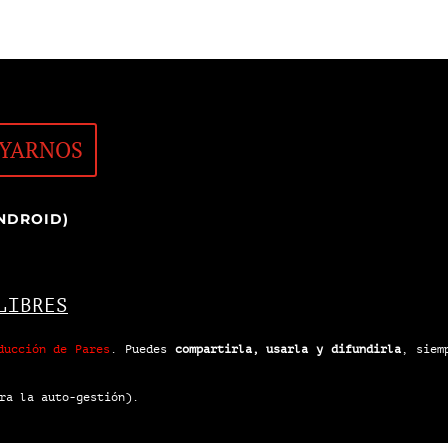
YARNOS
NDROID)
LIBRES
ducción de Pares
.
Puedes
compartirla, usarla y difundirla
, siem
ra la auto-gestión).