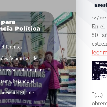
ases
12 / Oct
 para
En el
encia Política
50 añ
estren
 diferentes
leer 
ades feministas, de
rias, se unieron para
 tema, bajando el
presente. El 4 de
“(…)
obrer