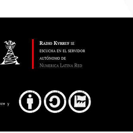
Radio Kvrruf
se
escucha en el servidor
autónomo de
Numerica Latina Red
pre y