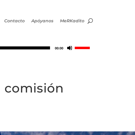
Contacto
Apóyanos
MeRKadito
Utiliza
00:00
las
teclas
a comisión
de
flecha
arriba/abajo