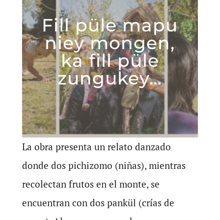
Fill püle mapu
niey mongen,
ka fill püle
zungukey…
La obra presenta un relato danzado
donde dos pichizomo (niñas), mientras
recolectan frutos en el monte, se
encuentran con dos pankül (crías de