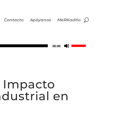
Contacto
Apóyanos
MeRKadito
Utiliza
00:00
las
teclas
e Impacto
de
dustrial en
flecha
arriba/abajo