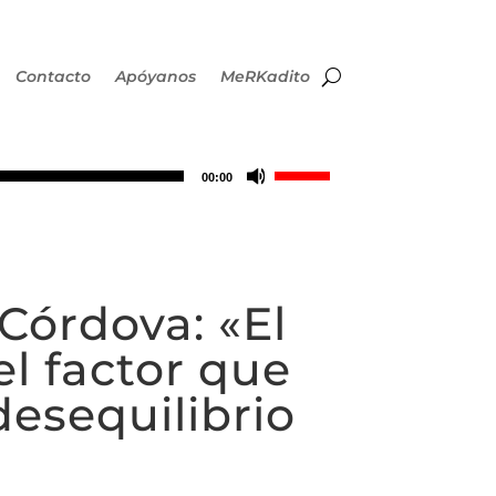
Contacto
Apóyanos
MeRKadito
Utiliza
00:00
las
teclas
Córdova: «El
de
l factor que
flecha
desequilibrio
arriba/abajo