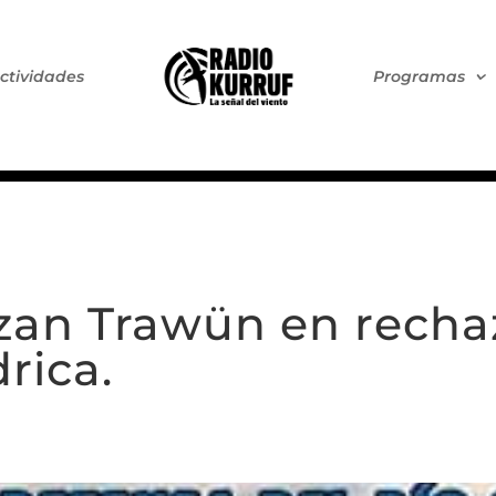
ctividades
Programas
izan Trawün en recha
rica.