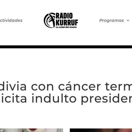
ctividades
Programas
divia con cáncer ter
icita indulto preside