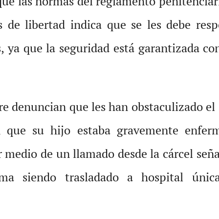
ue las normas del reglamento penitenciari
as de libertad indica que se les debe res
s, ya que la seguridad está garantizada c
re denuncian que les han obstaculizado el 
n que su hijo estaba gravemente enfer
or medio de un llamado desde la cárcel señ
ama siendo trasladado a hospital úni