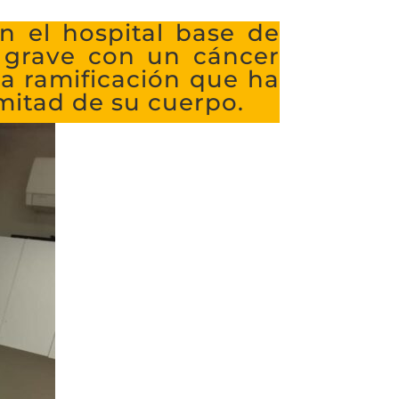
n el hospital base de
o grave con un cáncer
na ramificación que ha
 mitad de su cuerpo.