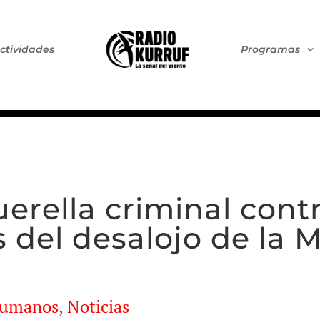
ctividades
Programas
erella criminal cont
 del desalojo de la 
Humanos
,
Noticias