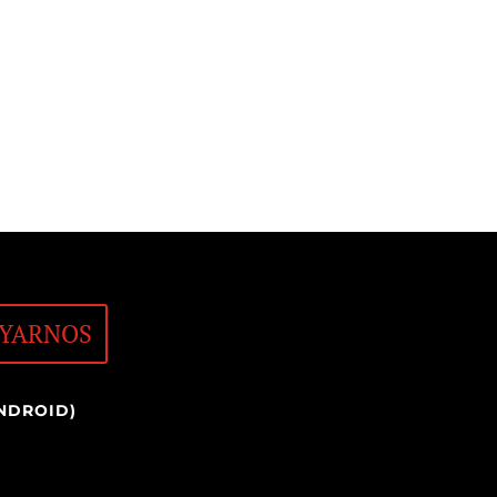
YARNOS
NDROID)