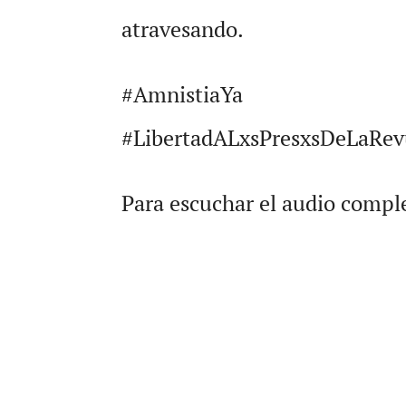
atravesando.
#AmnistiaYa
#LibertadALxsPresxsDeLaRev
Para escuchar el audio comp