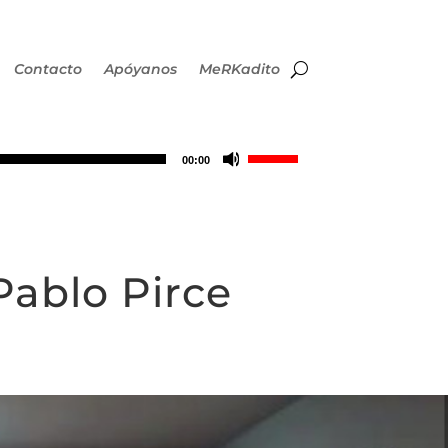
Contacto
Apóyanos
MeRKadito
Utiliza
00:00
las
teclas
Pablo Pirce
de
flecha
arriba/abajo