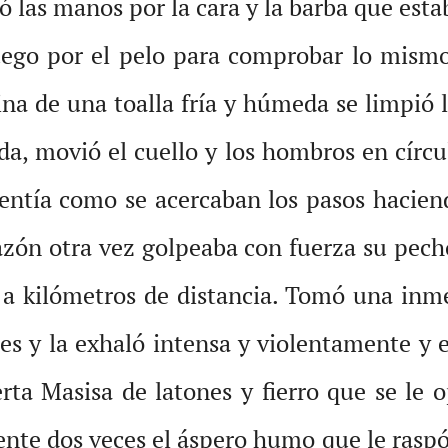
ó las manos por la cara y la barba que est
uego por el pelo para comprobar lo mismo.
na de una toalla fría y húmeda se limpió l
da, movió el cuello y los hombros en círcul
sentía como se acercaban los pasos haciend
razón otra vez golpeaba con fuerza su pec
s a kilómetros de distancia. Tomó una inm
es y la exhaló intensa y violentamente y 
rta Masisa de latones y fierro que se le 
ente dos veces el áspero humo que le raspó 