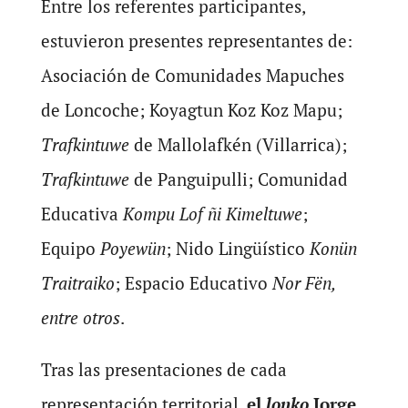
Entre los referentes participantes,
estuvieron presentes representantes de:
Asociación de Comunidades Mapuches
de Loncoche; Koyagtun Koz Koz Mapu;
Trafkintuwe
de Mallolafkén (Villarrica);
Trafkintuwe
de Panguipulli; Comunidad
Educativa
Kompu Lof ñi Kimeltuwe
;
Equipo
Poyewün
; Nido Lingüístico
Konün
Traitraiko
; Espacio Educativo
Nor Fën,
entre otros
.
Tras las presentaciones de cada
representación territorial,
el
lonko
Jorge