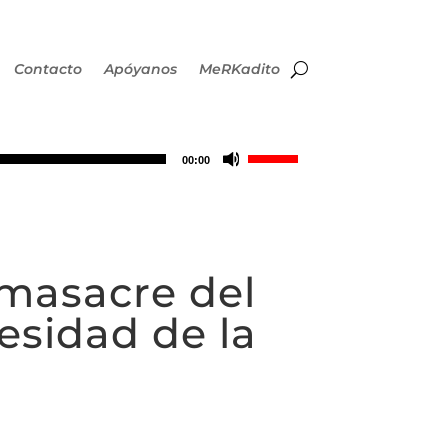
Contacto
Apóyanos
MeRKadito
Utiliza
00:00
las
teclas
masacre del
de
esidad de la
flecha
arriba/abajo