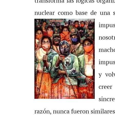
transforma las lógicas organi
nuclear como base de una s
impus
nosot
macho
impus
y vol
creer
sincr
razón, nunca fueron similares,