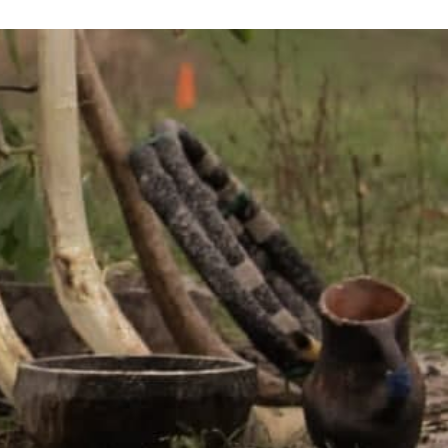
para
aumentar
o
disminuir
el
volumen.