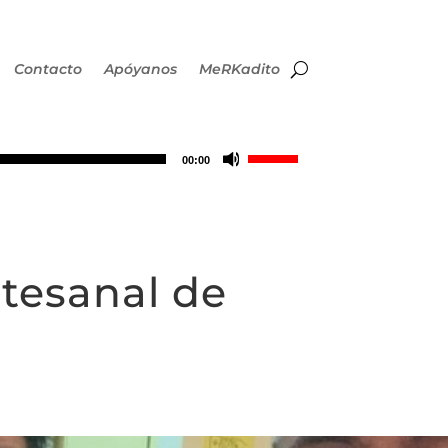
Contacto
Apóyanos
MeRKadito
Utiliza
00:00
las
teclas
rtesanal de
de
flecha
arriba/abajo