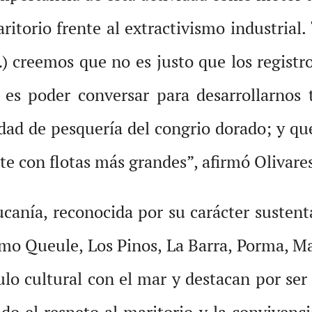
aritorio frente al extractivismo industrial
…) creemos que no es justo que los regist
a es poder conversar para desarrollarnos 
idad de pesquería del congrio dorado; y q
e con flotas más grandes”, afirmó Olivare
ucanía, reconocida por su carácter sustent
como Queule, Los Pinos, La Barra, Porma, M
o cultural con el mar y destacan por ser 
do el respeto al maritorio y la convivenci