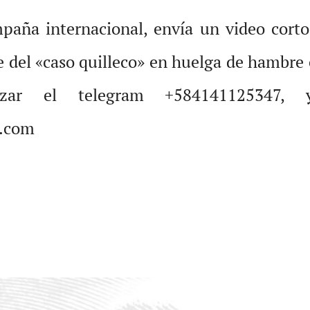
mpaña internacional, envía un video corto
e del «caso quilleco» en huelga de hambre 
izar el telegram +584141125347,
l.com