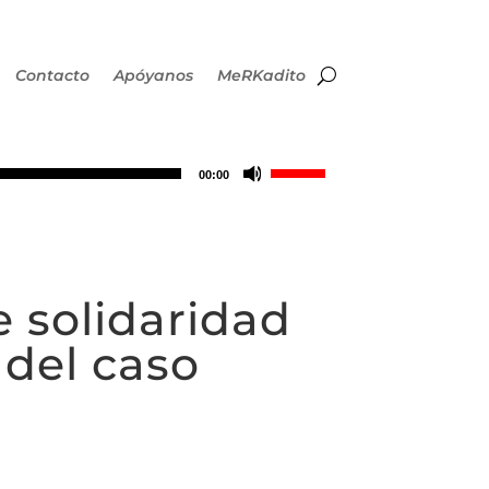
Contacto
Apóyanos
MeRKadito
Utiliza
00:00
las
teclas
 solidaridad
de
 del caso
flecha
arriba/abajo